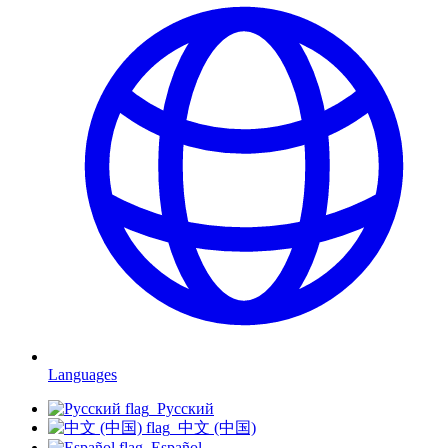
Languages
Русский
中文 (中国)
Español