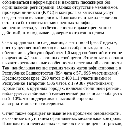
обмениваться информацией и находить пассажиров без
официальной регистрации. Однако отсутствие механизмов
проверки личности (KYC) и контроля за качеством услуг
создает значительные риски. Пользователи таких сервисов
остаются без защиты от завышенных тарифов,
мошенничества, угроз безопасности и даже преступных
действий, что подрывает доверие к отрасли в целом.
Соавтор данного исследования, агентство «ПрессИндекс»,
внес существенный вклад в анализ собранных данных,
обеспечив глубокую обработку 1,6 млрд сообщений и точное
выделение 4,1 тыс. активных сообществ. Этот опыт позволил
выявить региональные особенности нелегальной активности.
Так, наибольшая концентрация таких чатов зафиксирована в
Республике Башкортостан (894 чата с 571 996 участниками),
Красноярском крае (290 чатов с 480 111 участниками) и
Республике Татарстан (306 чатов с 179 387 участниками).
Кроме того, в крупных городах, включая столичный регион,
наблюдается стабильный ежемесячный рост числа сообществ
на 5–10%, что подчеркивает высокий спрос на
альтернативные такси-сервисы.
Отчет также обращает внимание на проблемы безопасности,
вызванные отсутствием официальных механизмов контроля.
Пользователи нелегальных сервисов не защищены от рисков,