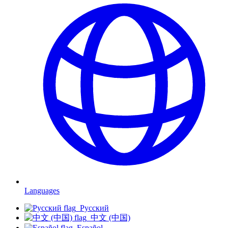
Languages
Русский
中文 (中国)
Español