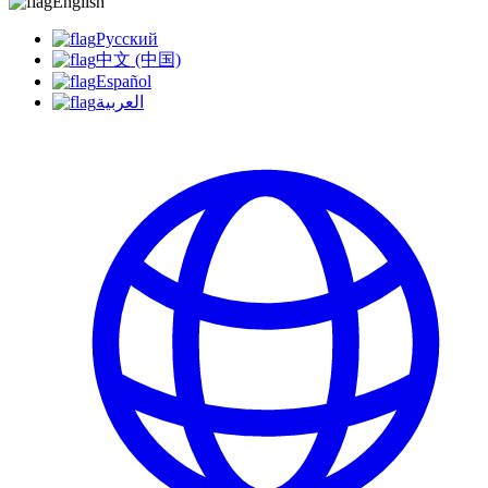
English
Русский
中文 (中国)
Español
العربية