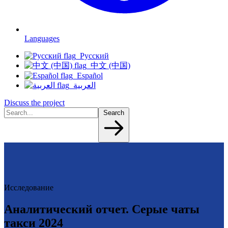
Languages
Русский
中文 (中国)
Español
العربية
Discuss the project
Search
Исследование
Аналитический отчет. Серые чаты
такси 2024