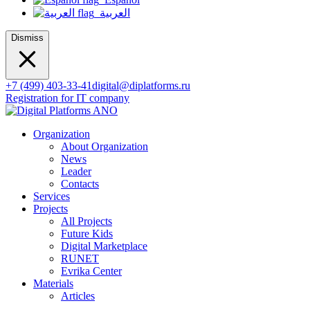
العربية
Dismiss
+7 (499) 403-33-41
digital@diplatforms.ru
Registration for IT company
Organization
About Organization
News
Leader
Contacts
Services
Projects
All Projects
Future Kids
Digital Marketplace
RUNET
Evrika Center
Materials
Articles