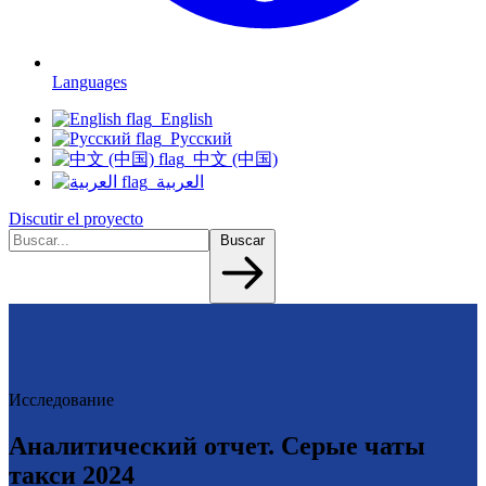
Languages
English
Русский
中文 (中国)
العربية
Discutir el proyecto
Buscar
Исследование
Аналитический отчет. Серые чаты
такси 2024