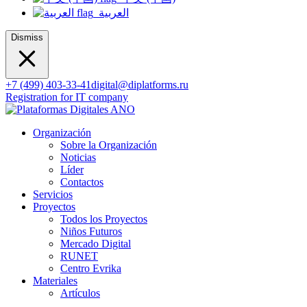
العربية
Dismiss
+7 (499) 403-33-41
digital@diplatforms.ru
Registration for IT company
Organización
Sobre la Organización
Noticias
Líder
Contactos
Servicios
Proyectos
Todos los Proyectos
Niños Futuros
Mercado Digital
RUNET
Centro Evrika
Materiales
Artículos