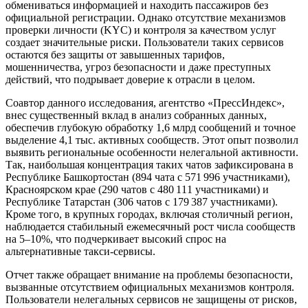
обмениваться информацией и находить пассажиров без
официальной регистрации. Однако отсутствие механизмов
проверки личности (KYC) и контроля за качеством услуг
создает значительные риски. Пользователи таких сервисов
остаются без защиты от завышенных тарифов,
мошенничества, угроз безопасности и даже преступных
действий, что подрывает доверие к отрасли в целом.
Соавтор данного исследования, агентство «ПрессИндекс»,
внес существенный вклад в анализ собранных данных,
обеспечив глубокую обработку 1,6 млрд сообщений и точное
выделение 4,1 тыс. активных сообществ. Этот опыт позволил
выявить региональные особенности нелегальной активности.
Так, наибольшая концентрация таких чатов зафиксирована в
Республике Башкортостан (894 чата с 571 996 участниками),
Красноярском крае (290 чатов с 480 111 участниками) и
Республике Татарстан (306 чатов с 179 387 участниками).
Кроме того, в крупных городах, включая столичный регион,
наблюдается стабильный ежемесячный рост числа сообществ
на 5–10%, что подчеркивает высокий спрос на
альтернативные такси-сервисы.
Отчет также обращает внимание на проблемы безопасности,
вызванные отсутствием официальных механизмов контроля.
Пользователи нелегальных сервисов не защищены от рисков,