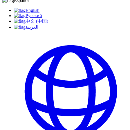
Español
English
Русский
中文 (中国)
العربية