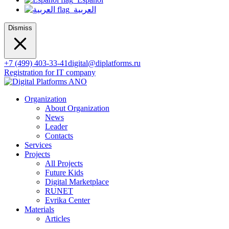
العربية
Dismiss
+7 (499) 403-33-41
digital@diplatforms.ru
Registration for IT company
Organization
About Organization
News
Leader
Contacts
Services
Projects
All Projects
Future Kids
Digital Marketplace
RUNET
Evrika Center
Materials
Articles