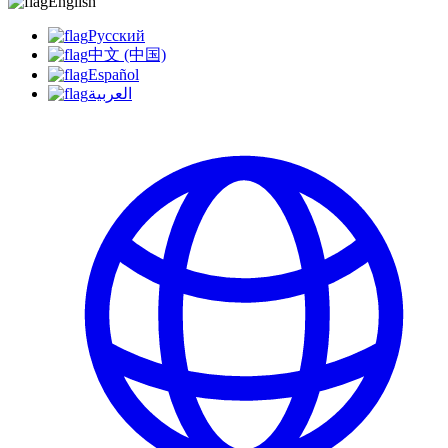
English
Русский
中文 (中国)
Español
العربية