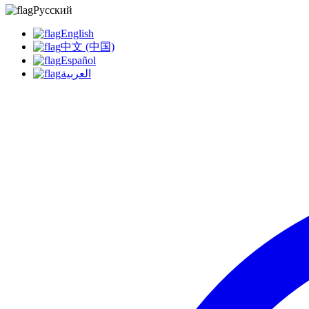
Русский
English
中文 (中国)
Español
العربية