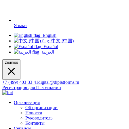
Языки
English
中文 (中国)
Español
العربية
Dismiss
+7 (499) 403-33-41
digital@diplatforms.ru
Регистрация для IT компании
Организация
Об организации
Новости
Руководитель
Контакты
Сервисы