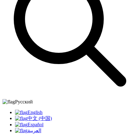
Русский
English
中文 (中国)
Español
العربية