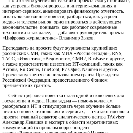
— По итогам обучения выпускники проекта смогут понимать,
как устроены бизнес-процессы в интернет-компаниях и
интернет-сервисах, анализировать финансовую отчетность,
искать эксклюзивные новости, разбираться, как устроен
медиа- и телеком рынок, ориентироваться в действующем
законодательстве, понимать, как работают современные
технологии и так далее, — добавляет руководитель проекта
«Цифровая журналистика» Владимир Зыков.
Преподавать на проекте будут журналисты крупнейших
российских СМИ, таких как МИА «Россия сегодня», RNS,
ТАСС, «Известия», «Ведомости», СМИ2, RusBase и другие,
а также представители известных ИТ-компаний, таких как
Acronis, Ru-Center, TrueConf, Р7-Офис, Naumen и другие.
Проект запускается с использованием гранта Президента
Российской Федерации, предоставленного Фондом
президентских грантов.
— Сейчас цифровая повестка стала одной из ключевых для
государства и медиа. Наша задача — помочь коллегам
разобраться в ИТ и стимулировать через обучение больше
писать о новых технологиях и сервисах, — считают идеологи
проекта: главный редактор аналитического центра TAdviser
Александр Левашов и эксперт в области маркетинговых
коммуникаций (в прошлом корреспондент
газеты «Ведомости» и журнала «Финанс») Надежда