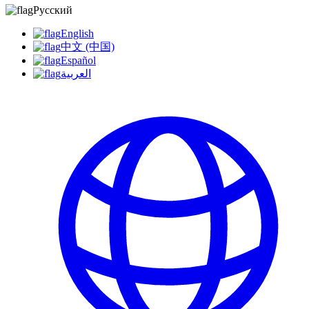
Русский
English
中文 (中国)
Español
العربية