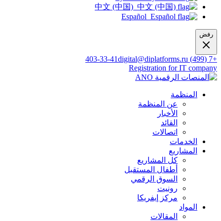
中文 (中国)
Español
رفض
digital@diplatforms.ru
+7 (499) 403-33-41
Registration for IT company
المنظمة
عن المنظمة
الأخبار
القائد
اتصالات
الخدمات
المشاريع
كل المشاريع
أطفال المستقبل
السوق الرقمي
رونيت
مركز إيفريكا
المواد
المقالات