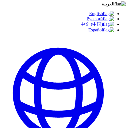
العربية
English
Русский
中文 (中国)
Español